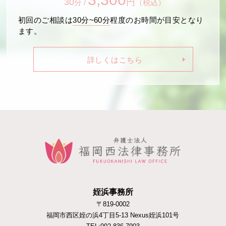
30
円
分 /
（税込）
初回のご相談は
30分~60分
程度のお時間が目安となり
ます。
詳しくはこちら
姪浜事務所
〒819-0002
福岡市西区姪の浜4丁目5-13 Nexus姪浜101号