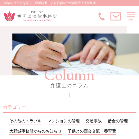
相談でココロを軽く。姪浜駅北口より徒歩5分の福岡西法律事務所
M
メ
092-83
Column
弁護士のコラム
カテゴリー
その他のトラブル
マンションの管理
交通事故
借金の管理
大野城事務所からのお知らせ
子供との面会交流・養育費