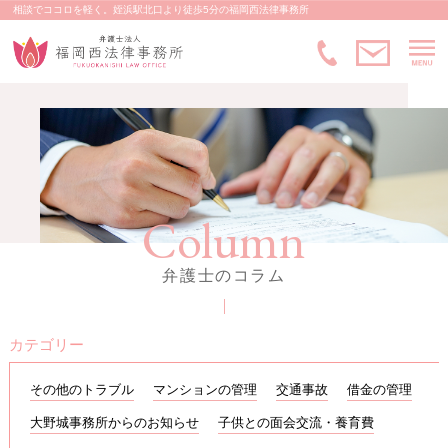
相談でココロを軽く。姪浜駅北口より徒歩5分の福岡西法律事務所
M
メ
092-83
Column
弁護士のコラム
カテゴリー
その他のトラブル
マンションの管理
交通事故
借金の管理
大野城事務所からのお知らせ
子供との面会交流・養育費