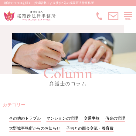
相談でココロを軽く。姪浜駅北口より徒歩5分の福岡西法律事務所
M
メ
092-83
Column
弁護士のコラム
カテゴリー
その他のトラブル
マンションの管理
交通事故
借金の管理
大野城事務所からのお知らせ
子供との面会交流・養育費