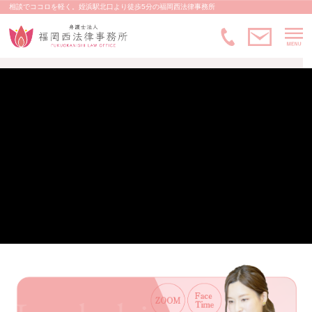
相談でココロを軽く。姪浜駅北口より徒歩5分の福岡西法律事務所
M
メ
092-83