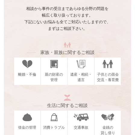
相談から事件の受注まであらゆる分野の問題を
幅広く取り扱っております。
下記にないお悩みも全てご対応いたしますので、
まずはご相談下さい。
家族・親族に関するご相談
離婚・不倫
親の財産の
遺産・相続・
子供との面会
管理
遺言
交流・養育費
生活に関するご相談
借金の管理
消費トラブル
交通事故
金銭の
貸し借り