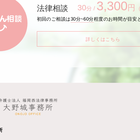
3,300
30
円
法律相談
分 /
初回のご相談は
30分~60分
程度のお時間が目安
詳しくはこちら
所