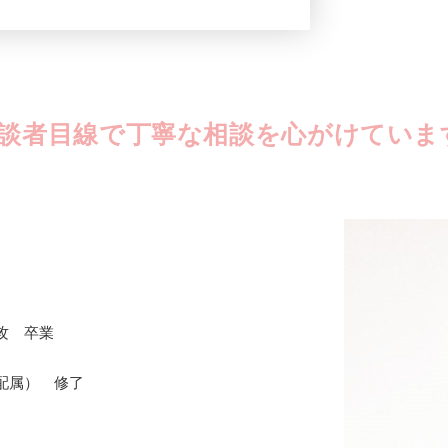
談者目線で丁寧な相談を
心がけていま
攻 卒業
配属） 修了