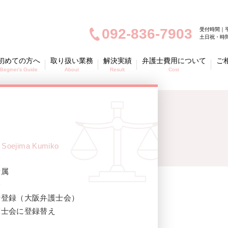
092-836-7903
受付時間｜平
土日祝・時
初めての方へ
取り扱い業務
解決実績
弁護士費用について
ご
Beginer's Guide
About
Result
Cost
Soejima Kumiko
所属
身
士登録（大阪弁護士会）
護士会に登録替え